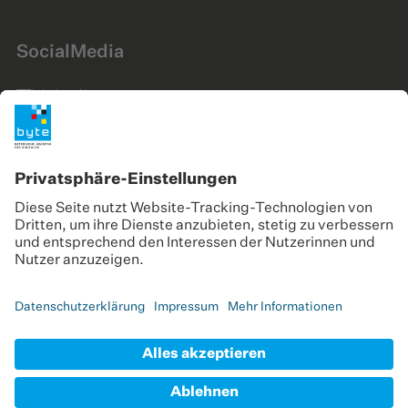
SocialMedia
LinkedIn
Instagram
YouTube
Gefördert durch
© 2025 byte - Bayerische Agentur für Digitales
GmbH