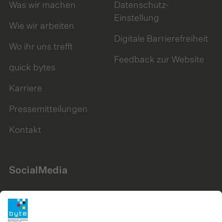
Was wir machen
Datenschutz-
Einstellung
Wie wir arbeiten
Digitale Barrierefreiheit
Wo ihr uns trefft
Feedback zur Website
quick bytes
Karriere
Pressemitteilungen
Kontakt
SocialMedia
LinkedIn
Instagram