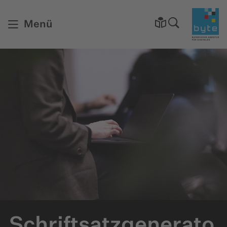
Startsei
Menü
Schriftsatzgenerato