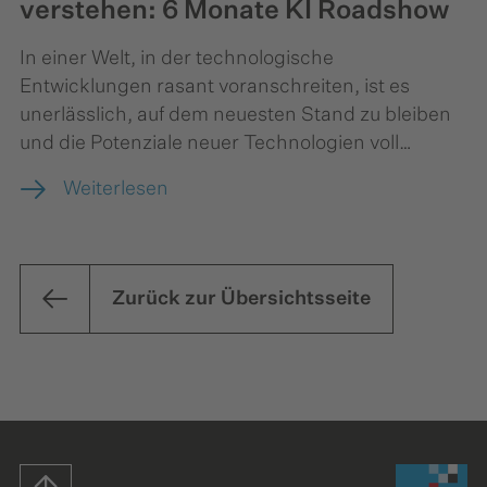
verstehen: 6 Monate KI Roadshow
In einer Welt, in der technologische
Entwicklungen rasant voranschreiten, ist es
unerlässlich, auf dem neuesten Stand zu bleiben
und die Potenziale neuer Technologien voll
auszuschöpfen. Eine dieser bahnbrechenden
Weiterlesen
Technologien ist die Künstliche Intelligenz (KI).
Sie revolutioniert bereits viele Bereiche und bietet
ungeahnte Möglichkeiten zur Verbesserung und
Effizienzsteigerung, auch im öffentlichen Dienst –
Zurück zur Übersichtsseite
vor allem angesichts der drohenden
Fachkräftelücke. Doch wie kann KI konkret in der
Verwaltung eingesetzt werden? Dieser Frage
gehen wir mit unserer KI Roadshow auf den
Grund!
Startseite