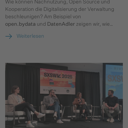
Wie können Nachnutzung, Open Source und
Kooperation die Digitalisierung der Verwaltung
beschleunigen? Am Beispiel von
open.bydata
und
DatenAdler
zeigen wir, wie
durch partnerschaftliche Zusammenarbeit und
Weiterlesen
den Einsatz von Open Source innovative Open-
Data-Lösungen entstehen – und wie andere
Bundesländer davon profitieren.