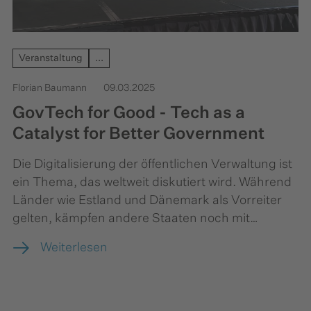
Veranstaltung
...
Florian Baumann
09.03.2025
GovTech for Good - Tech as a
Catalyst for Better Government
Die Digitalisierung der öffentlichen Verwaltung ist
ein Thema, das weltweit diskutiert wird. Während
Länder wie Estland und Dänemark als Vorreiter
gelten, kämpfen andere Staaten noch mit
jahrzehntealten Systemen. Unsere
Weiterlesen
Podiumsdiskussion auf der
South by Southwest
(SXSW)
in Austin brachte Expertinnen und
Experten aus den Bereichen Technologie,
Verwaltung und Innovation zusammen, um zu