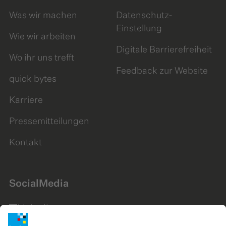
Was wir machen
Datenschutz-
Einstellung
Wie wir arbeiten
Digitale Barrierefreiheit
Wo ihr uns trefft
Feedback zur Website
quick bytes
Karriere
Pressemitteilungen
Kontakt
SocialMedia
LinkedIn