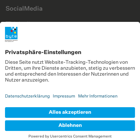
SocialMedia
LinkedIn
Instagram
YouTube
Gefördert durch
© 2025 byte - Bayerische Agentur für Digitales
GmbH