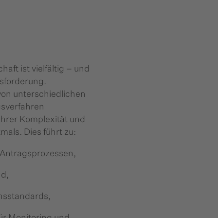
aft ist vielfältig – und
usforderung.
on unterschiedlichen
gsverfahren
 ihrer Komplexität und
tmals. Dies führt zu:
en Antragsprozessen,
nd,
ensstandards,