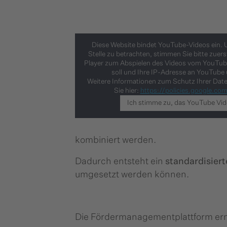
Diese Website bindet YouTube-Videos ein. 
Stelle zu betrachten, stimmen Sie bitte zuer
Player zum Abspielen des Videos vom YouTub
soll und Ihre IP-Adresse an YouTube ü
Weitere Informationen zum Schutz Ihrer Dat
Sie hier:
https://policies.google.co
Ich stimme zu, das YouTube Vid
kombiniert werden.
Dadurch entsteht ein
standardisiert
umgesetzt werden können.
Die Fördermanagementplattform er