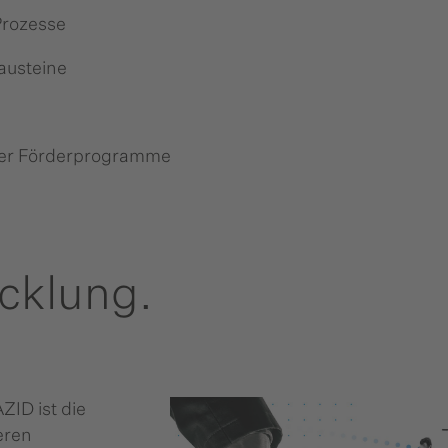
Prozesse
austeine
euer Förderprogramme
icklung.
ZID ist die
eren