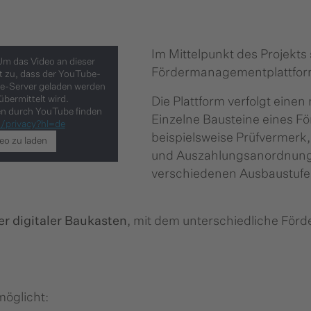
Im Mittelpunkt des Projekts 
Um das Video an dieser
Fördermanagementplattfor
st zu, dass der YouTube-
e-Server geladen werden
bermittelt wird.
Die Plattform verfolgt eine
en durch YouTube finden
Einzelne Bausteine eines F
m/privacy?hl=de
beispielsweise Prüfvermerk
eo zu laden
und Auszahlungsanordnung
verschiedenen Ausbaustufen
er digitaler Baukasten
, mit dem unterschiedliche Fö
möglicht: