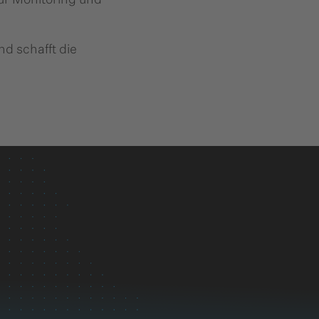
ür Monitoring und
nd schafft die