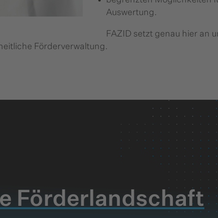
begrenzten Möglichkeiten f
Auswertung.
FAZID setzt genau hier an u
heitliche Förderverwaltung.
e Förderlandschaft