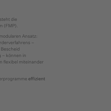
steht die
m (FMP).
n modularen Ansatz:
örderverfahrens –
, Bescheid
 – können in
 flexibel miteinander
rderprogramme
effizient