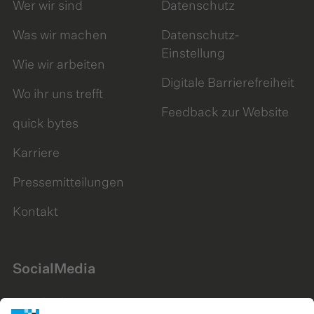
Wer wir sind
Datenschutz
Was wir machen
Datenschutz-
Einstellung
Wie wir arbeiten
Digitale Barrierefreiheit
Wo ihr uns trefft
Feedback zur Website
quick bytes
Karriere
Pressemitteilungen
Kontakt
SocialMedia
LinkedIn