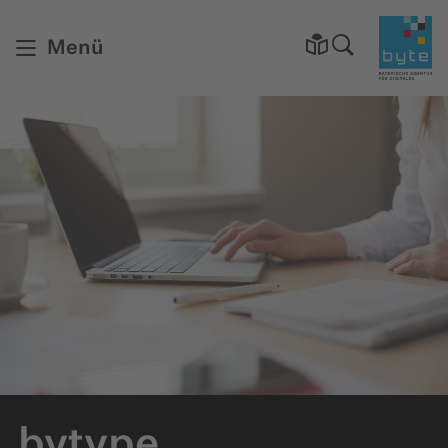
Startsei
Menü
bytype