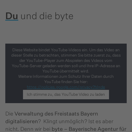
Du
und die byte
Diese Website bindet YouTube-Videos ein. Um das Video an
dieser Stelle zu betrachten, stimmen Sie bitte zuerst zu, dass
der YouTube-Player zum Abspielen des Videos vom
YouTube-Server geladen werden soll und Ihre IP-Adresse an
YouTube übermittelt wird.
Weitere Informationen zum Schutz Ihrer Daten durch
YouTube finden Sie hier:
https://policies.google.com/privacy?hl=de
Ich stimme zu, das YouTube Video zu laden
Die
Verwaltung des Freistaats Bayern
digitalisieren
? ​ Klingt unmöglich? ​Ist es aber
nicht. ​Denn wir bei
byte – Bayerische Agentur für