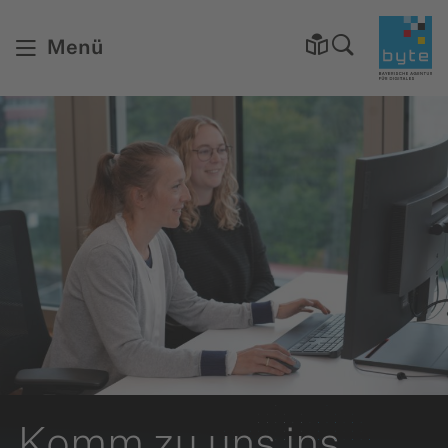
Startsei
Menü
Komm zu uns ins