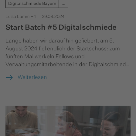
Digitalschmiede Bayern
...
Luisa Lamm
+ 1
29.08.2024
Start Batch #5 Digitalschmiede
Lange haben wir darauf hin gefiebert, am 5.
August 2024 fiel endlich der Startschuss: zum
fünften Mal werkeln Fellows und
Verwaltungsmitarbeitende in der Digitalschmiede
Bayern an digitalen Lösungen für echte
Weiterlesen
Herausforderungen der Bayerischen Verwaltung.
Welche das sind und wie die Digitalschmiede von
innen aussieht, stellen wir in diesem Blogbeitrag
vor.