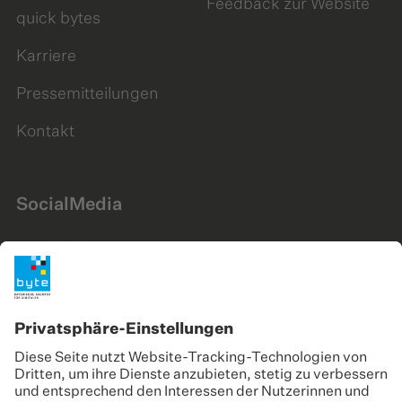
Feedback zur Website
quick bytes
Karriere
Pressemitteilungen
Kontakt
SocialMedia
LinkedIn
Instagram
YouTube