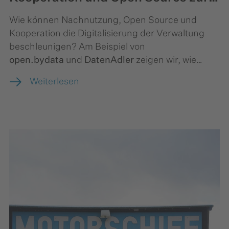
Datenrevolution
Wie können Nachnutzung, Open Source und
Kooperation die Digitalisierung der Verwaltung
beschleunigen? Am Beispiel von
open.bydata
und
DatenAdler
zeigen wir, wie
durch partnerschaftliche Zusammenarbeit und
Weiterlesen
den Einsatz von Open Source innovative Open-
Data-Lösungen entstehen – und wie andere
Bundesländer davon profitieren.